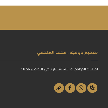
تصميم وبرمجة : محمد الملجمي
لطلبات المواقع او الاستفسار يرجى التواصل معنا :