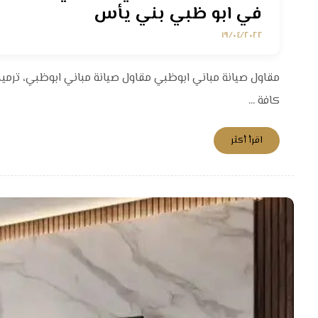
في ابو ظبي بني يأس
١٩/٠٤/٢٠٢٢
مقاول صيانة مباني ابوظبي مقاول صيانة مباني ابوظبي، ترمي
كافة ...
اقرأ أكثر