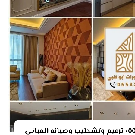
مقاول صيانة مباني ابوظبي ٠٥٥٤٢١٠١٢٥ ترميم وتشطيب وصيانه المباني