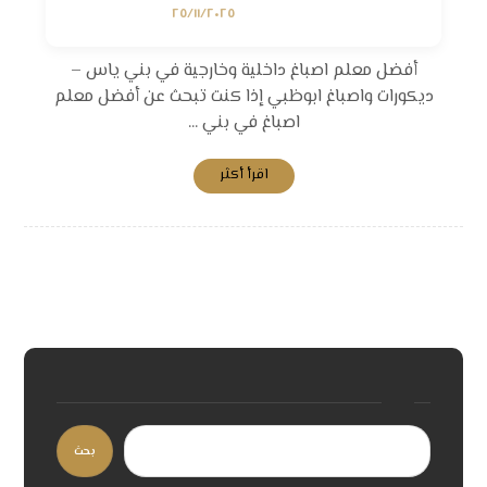
٢٥/١١/٢٠٢٥
أفضل معلم اصباغ داخلية وخارجية في بني ياس –
ديكورات واصباغ ابوظبي إذا كنت تبحث عن أفضل معلم
اصباغ في بني ...
اقرأ أكثر
بحث