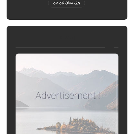
ورق جدران ثري دي
إعلانات