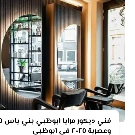
وعصرية ٢٠٢٥ في ابوظبي