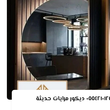
فني ديكور مرايا ابوظبي بني ياس ٠٥٥٤٢١٠١٢٥ ديكور مرايات حديثة