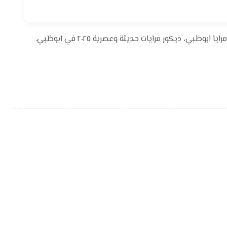
قسم ديكورات المرايا تركيب ديكورات مرايا ابوظبي فني ديكور مرايا ابوظبي، ديكور مرايات حديثة وعصرية ٢٠٢٥ في ابوظبي.