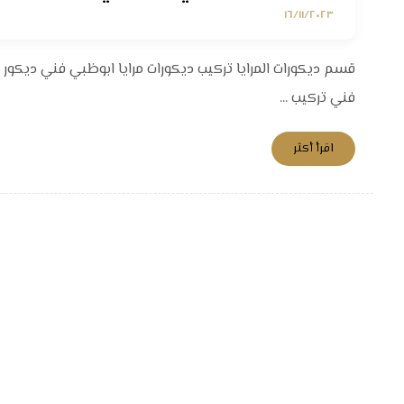
١٦/١١/٢٠٢٣
فني تركيب ...
اقرأ أكثر