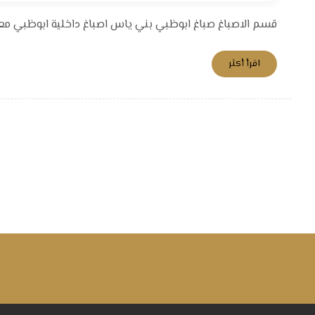
قسم الاصباغ صباغ ابوظبي بني ياس اصباغ داخلية ابوظبي معلم 
اقرأ أكثر