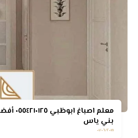
معلم اصب
بني ياس
٠١/٠٦/٢٠١٨