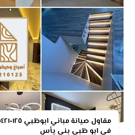
في ابو ظبي بني يأس