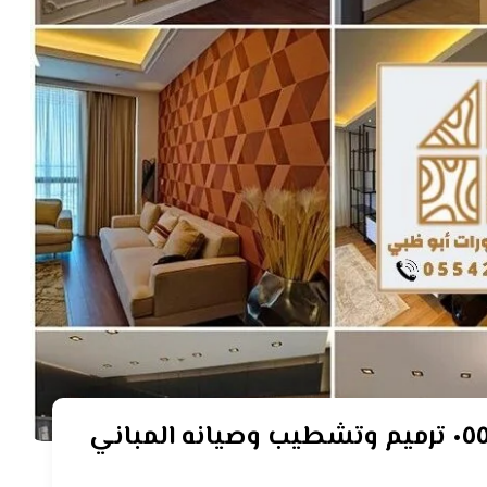
مقاول صيانة مباني ابوظبي ٠٥٥٤٢١٠١٢٥ ترميم وتشطيب وصيانه المباني