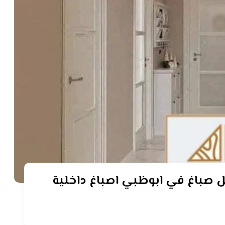
اغ ابوظبي ٠٥٥٤٢١٠١٢٥ أفضل صباغ في ابوظبي اصباغ داخلية