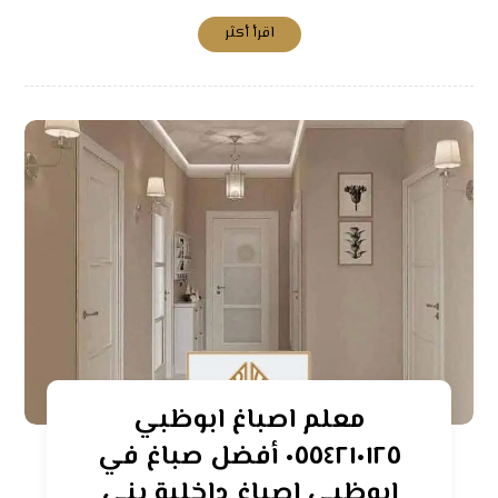
اقرأ أكثر
معلم اصباغ ابوظبي
٠٥٥٤٢١٠١٢٥ أفضل صباغ في
ابوظبي اصباغ داخلية بني