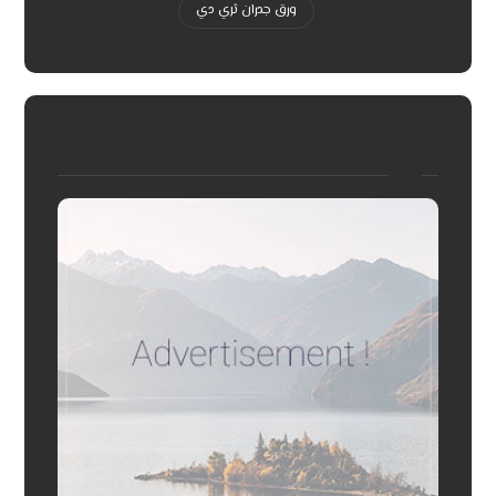
ورق جدران ثري دي
إعلانات