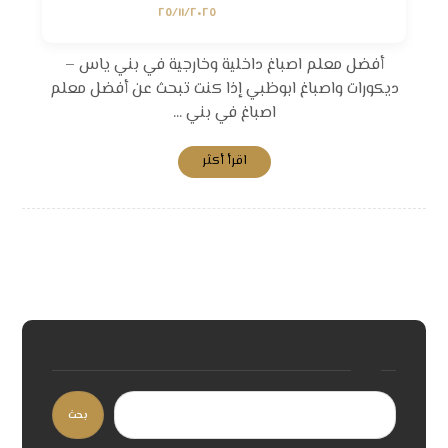
٢٥/١١/٢٠٢٥
أفضل معلم اصباغ داخلية وخارجية في بني ياس –
ديكورات واصباغ ابوظبي إذا كنت تبحث عن أفضل معلم
اصباغ في بني ...
اقرأ أكثر
بحث