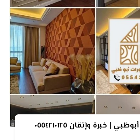
 خبرة وإتقان ٠٥٥٤٢١٠١٢٥