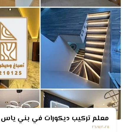
معلم تركيب ديكورات في بني ياس أبوظبي |
٢٦/١١/٢٠٢٥