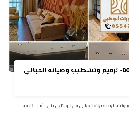
مقاول صيانة مباني ابوظبي ٠٥٥٤٢١٠١٢٥ ترميم وتشطيب وصيانه المباني
م وتشطيب وصيانه المباني في ابو ظبي بني يأس ، لتنفيذ