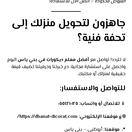
العروض محدودة – اتصل الآن للاستفادة!
جاهزون لتحويل منزلك إلى
تحفة فنية؟
لا تتردد! تواصل مع
أفضل معلم ديكورات في بني ياس
اليوم
واحصل على استشارة مجانية. دع خبرتنا وحرفيتنا تضيف قيمة
حقيقية لمنزلك أو مكتبك.
للتواصل والاستفسار:
📱
للاتصال أو واتساب:
٠٥٥٤٢١٠١٢٥
🌐
زر موقعنا الإلكتروني:
https://dhanat-dicorat.com/
📍
موقعنا:
أبوظبي – بني ياس