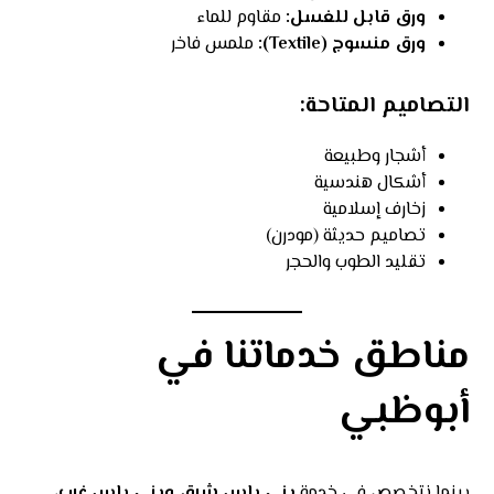
ورق قابل للغسل:
مقاوم للماء
ورق منسوج (Textile):
ملمس فاخر
التصاميم المتاحة:
أشجار وطبيعة
أشكال هندسية
زخارف إسلامية
تصاميم حديثة (مودرن)
تقليد الطوب والحجر
مناطق خدماتنا في
أبوظبي
بينما نتخصص في خدمة
بني ياس شرق وبني ياس غرب
،