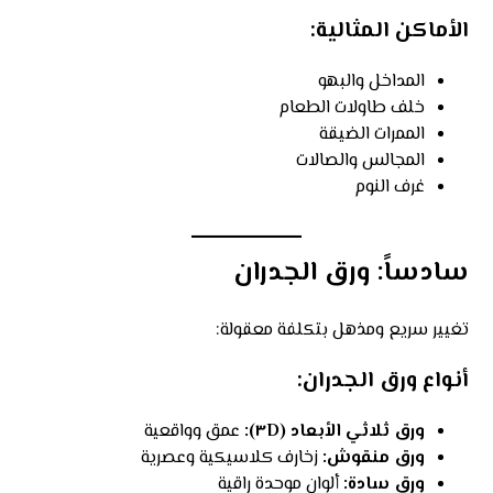
الأماكن المثالية:
المداخل والبهو
خلف طاولات الطعام
الممرات الضيقة
المجالس والصالات
غرف النوم
سادساً: ورق الجدران
تغيير سريع ومذهل بتكلفة معقولة:
أنواع ورق الجدران:
ورق ثلاثي الأبعاد (٣D):
عمق وواقعية
ورق منقوش:
زخارف كلاسيكية وعصرية
ورق سادة:
ألوان موحدة راقية