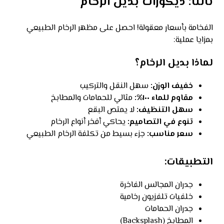
ثالثاً: ديكورات بديل الرخام
الفخامة بأسعار معقولة! احصل على مظهر الرخام الطبيعي
بمزايا عملية:
لماذا بديل الرخام؟
خفيف الوزن:
سهل النقل والتركيب
مقاوم للماء ١٠٠%:
مثالي للحمامات والمطابخ
سهل التنظيف:
لا يمتص البقع
تنوع في التصاميم:
يحاكي أفخر أنواع الرخام
سعر مناسب:
جزء بسيط من تكلفة الرخام الطبيعي
التطبيقات:
جدران المجالس الفاخرة
خلفيات تلفزيون رخامية
جدران الحمامات
المطابخ (Backsplash)